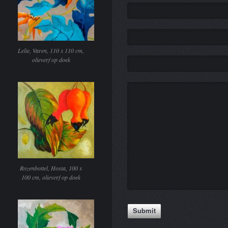
Lelie, Varen, 110 x 110 cm,
olieverf op doek
Rozenbottel, Hosta, 100 x
100 cm, olieverf op doek