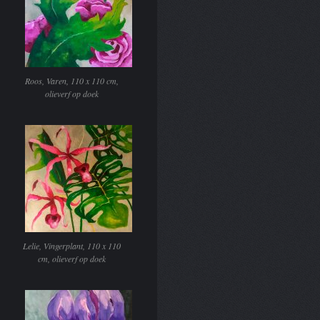
Roos, Varen, 110 x 110 cm,
olieverf op doek
Lelie, Vingerplant, 110 x 110
cm, olieverf op doek