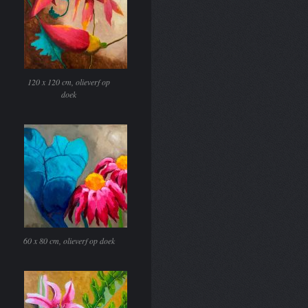
120 x 120 cm, olieverf op
doek
60 x 80 cm, olieverf op doek