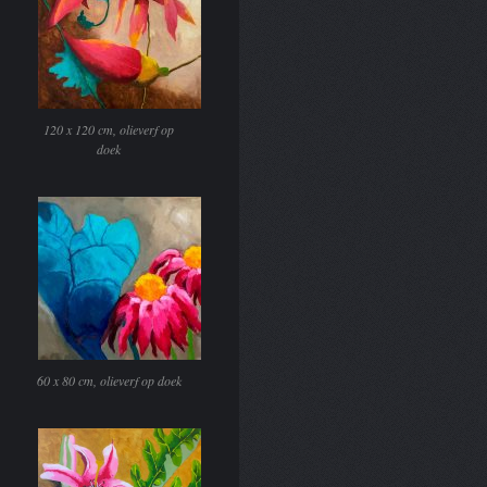
120 x 120 cm, olieverf op
doek
60 x 80 cm, olieverf op doek