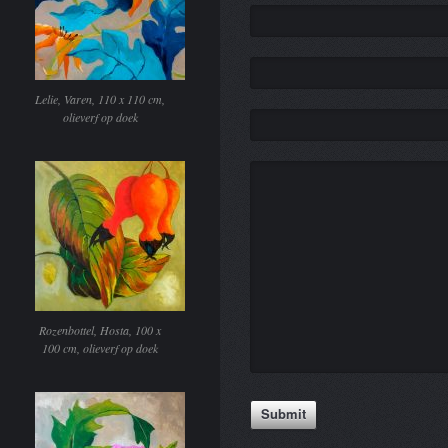
Lelie, Varen, 110 x 110 cm,
olieverf op doek
Rozenbottel, Hosta, 100 x
100 cm, olieverf op doek