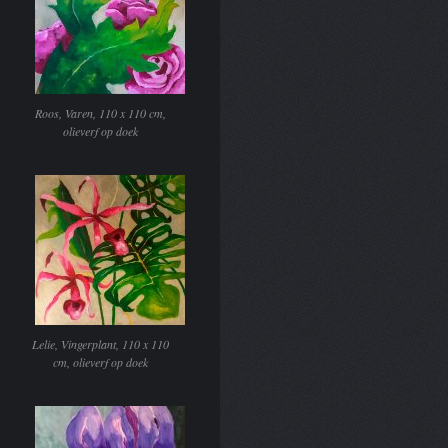
Roos, Varen, 110 x 110 cm,
olieverf op doek
Lelie, Vingerplant, 110 x 110
cm, olieverf op doek