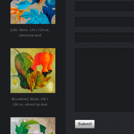
Lelie, Varen, 110 x 110 cm,
olieverf op doek
Rozenbottel, Hosta, 100 x
100 cm, olieverf op doek