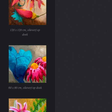
120 x 120 cm, olieverf op
doek
60 x 80 cm, olieverf op doek