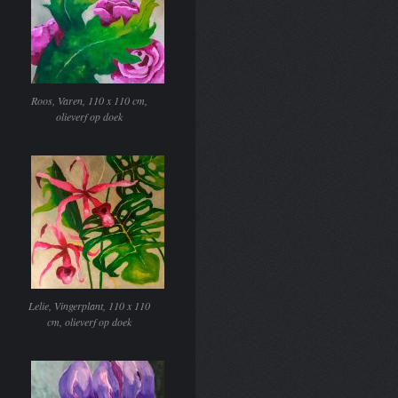
Roos, Varen, 110 x 110 cm,
olieverf op doek
Lelie, Vingerplant, 110 x 110
cm, olieverf op doek