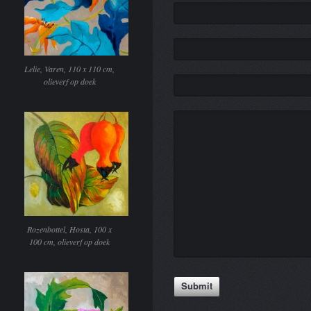
Lelie, Varen, 110 x 110 cm,
olieverf op doek
Rozenbottel, Hosta, 100 x
100 cm, olieverf op doek