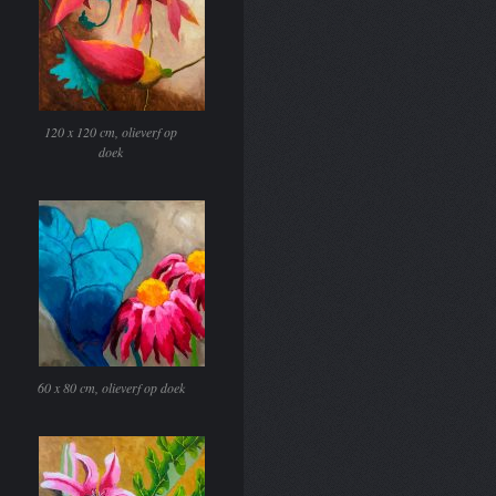
120 x 120 cm, olieverf op
doek
60 x 80 cm, olieverf op doek