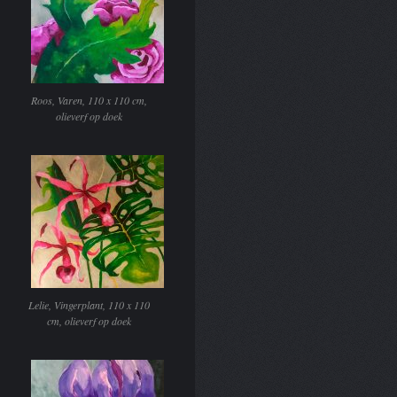
Roos, Varen, 110 x 110 cm,
olieverf op doek
Lelie, Vingerplant, 110 x 110
cm, olieverf op doek