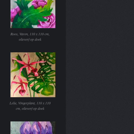
Roos, Varen, 110 x 110 cm,
olieverf op doek
Lelie, Vingerplant, 110 x 110
cm, olieverf op doek