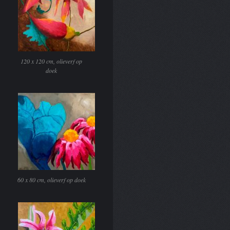
120 x 120 cm, olieverf op
doek
60 x 80 cm, olieverf op doek