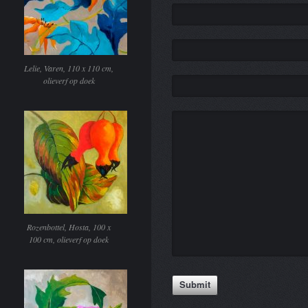
Lelie, Varen, 110 x 110 cm,
olieverf op doek
Rozenbottel, Hosta, 100 x
100 cm, olieverf op doek