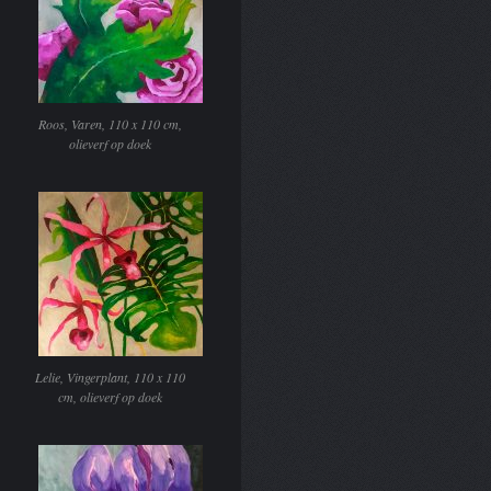
Roos, Varen, 110 x 110 cm,
olieverf op doek
Lelie, Vingerplant, 110 x 110
cm, olieverf op doek