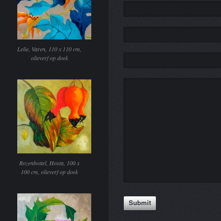
Lelie, Varen, 110 x 110 cm,
olieverf op doek
Rozenbottel, Hosta, 100 x
100 cm, olieverf op doek