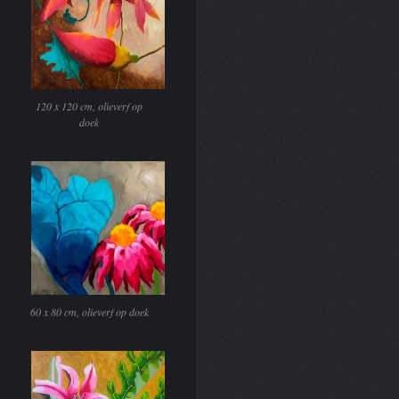
120 x 120 cm, olieverf op
doek
60 x 80 cm, olieverf op doek