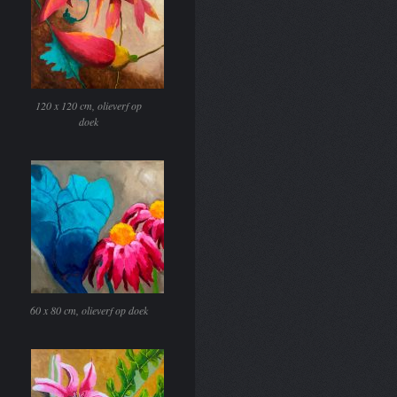
120 x 120 cm, olieverf op
doek
60 x 80 cm, olieverf op doek