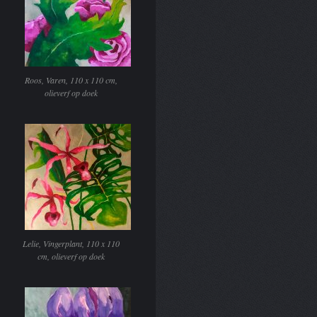
Roos, Varen, 110 x 110 cm,
olieverf op doek
Lelie, Vingerplant, 110 x 110
cm, olieverf op doek