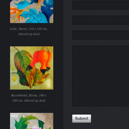
Lelie, Varen, 110 x 110 cm,
olieverf op doek
Rozenbottel, Hosta, 100 x
100 cm, olieverf op doek