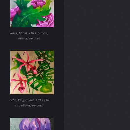
Roos, Varen, 110 x 110 cm,
olieverf op doek
Lelie, Vingerplant, 110 x 110
cm, olieverf op doek