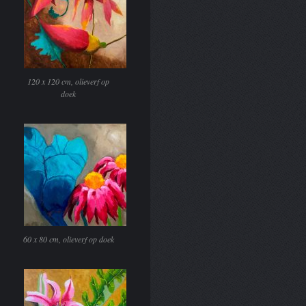
120 x 120 cm, olieverf op
doek
60 x 80 cm, olieverf op doek