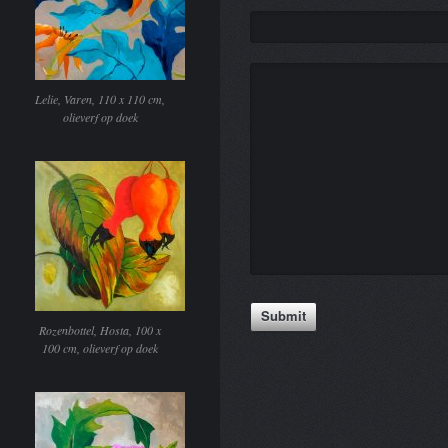
Lelie, Varen, 110 x 110 cm,
olieverf op doek
Rozenbottel, Hosta, 100 x
100 cm, olieverf op doek