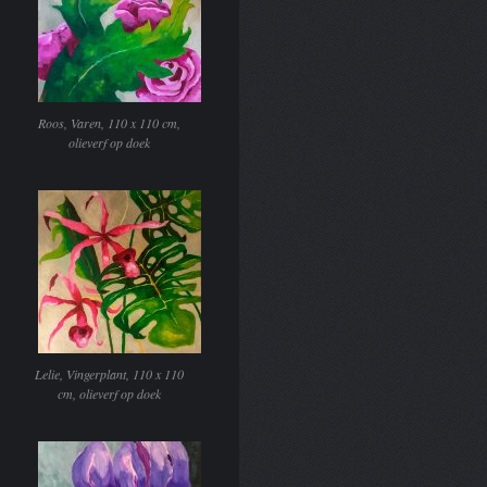
Roos, Varen, 110 x 110 cm,
olieverf op doek
Lelie, Vingerplant, 110 x 110
cm, olieverf op doek