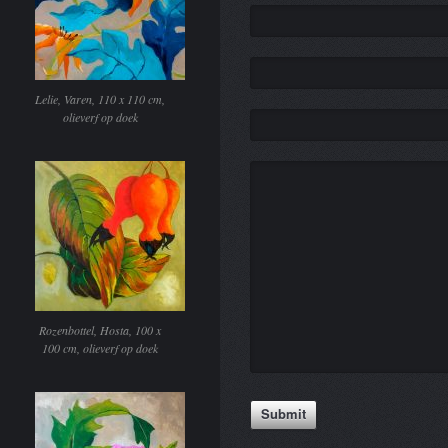
Lelie, Varen, 110 x 110 cm,
olieverf op doek
Rozenbottel, Hosta, 100 x
100 cm, olieverf op doek