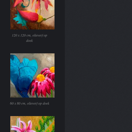
120 x 120 cm, olieverf op
doek
60 x 80 cm, olieverf op doek