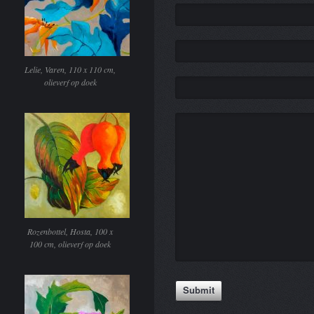
Lelie, Varen, 110 x 110 cm,
olieverf op doek
Rozenbottel, Hosta, 100 x
100 cm, olieverf op doek