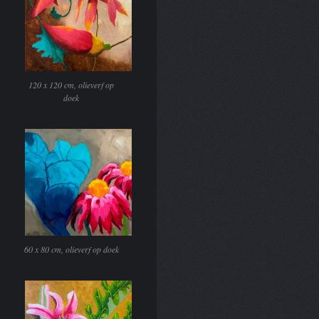
120 x 120 cm, olieverf op
doek
60 x 80 cm, olieverf op doek