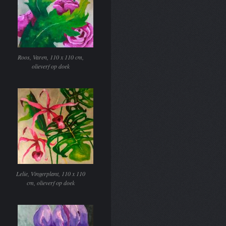
Roos, Varen, 110 x 110 cm,
olieverf op doek
Lelie, Vingerplant, 110 x 110
cm, olieverf op doek