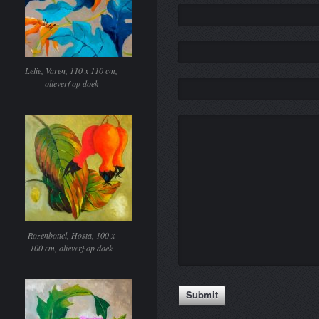
Lelie, Varen, 110 x 110 cm,
olieverf op doek
Rozenbottel, Hosta, 100 x
100 cm, olieverf op doek