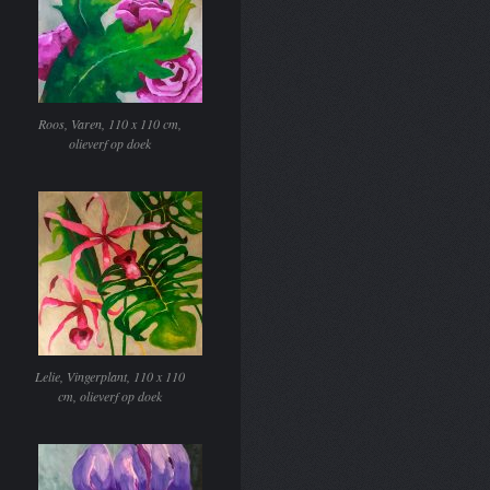
Roos, Varen, 110 x 110 cm,
olieverf op doek
Lelie, Vingerplant, 110 x 110
cm, olieverf op doek