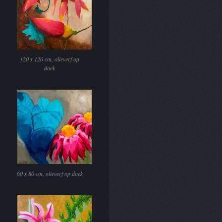
120 x 120 cm, olieverf op
doek
60 x 80 cm, olieverf op doek