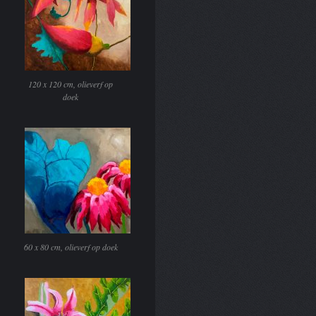
120 x 120 cm, olieverf op
doek
60 x 80 cm, olieverf op doek