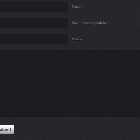
Name *
Email *
(never published)
Website