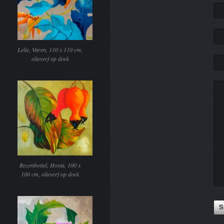
Lelie, Varen, 110 x 110 cm,
olieverf op doek
Rozenbottel, Hosta, 100 x
100 cm, olieverf op doek