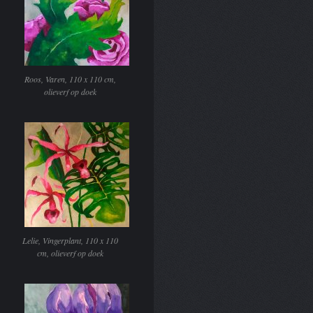
Roos, Varen, 110 x 110 cm,
olieverf op doek
Lelie, Vingerplant, 110 x 110
cm, olieverf op doek