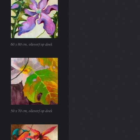
60 x 80 cm, olieverf op doek
50 x 70 cm, olieverf op doek