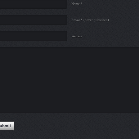
Name *
Email *
(never published)
Website