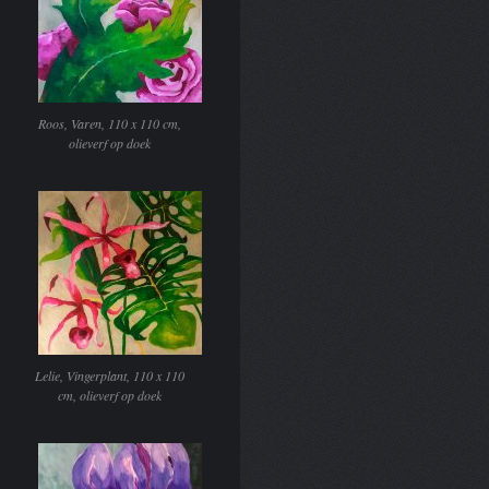
Roos, Varen, 110 x 110 cm,
olieverf op doek
Lelie, Vingerplant, 110 x 110
cm, olieverf op doek