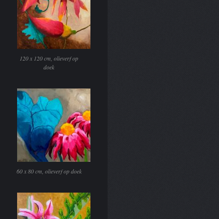
120 x 120 cm, olieverf op
doek
60 x 80 cm, olieverf op doek