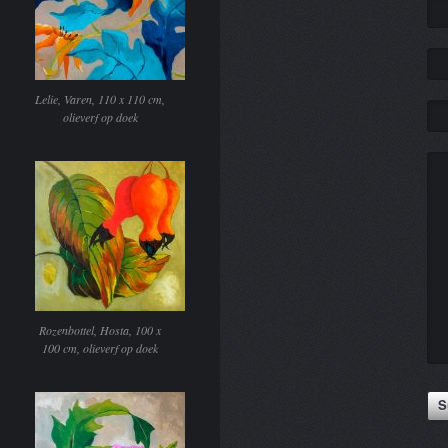
Lelie, Varen, 110 x 110 cm,
olieverf op doek
Rozenbottel, Hosta, 100 x
100 cm, olieverf op doek