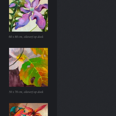
60 x 80 cm, olieverf op doek
50 x 70 cm, olieverf op doek