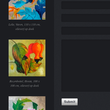
Lelie, Varen, 110 x 110 cm,
olieverf op doek
Rozenbottel, Hosta, 100 x
100 cm, olieverf op doek