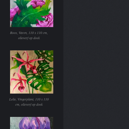
Roos, Varen, 110 x 110 cm,
olieverf op doek
Lelie, Vingerplant, 110 x 110
cm, olieverf op doek