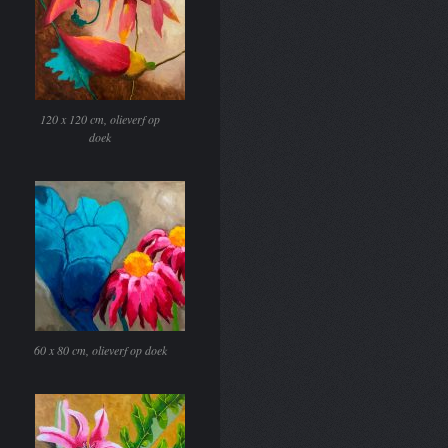
120 x 120 cm, olieverf op
doek
60 x 80 cm, olieverf op doek