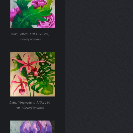
Roos, Varen, 110 x 110 cm,
olieverf op doek
Lelie, Vingerplant, 110 x 110
cm, olieverf op doek