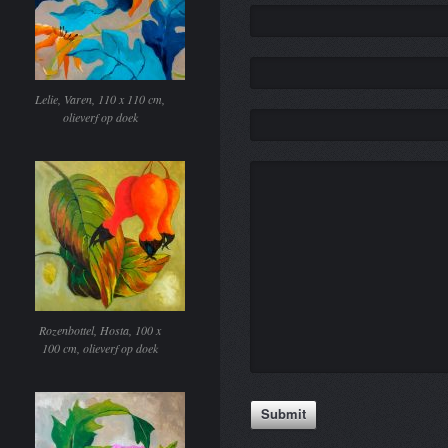
Lelie, Varen, 110 x 110 cm,
olieverf op doek
Rozenbottel, Hosta, 100 x
100 cm, olieverf op doek