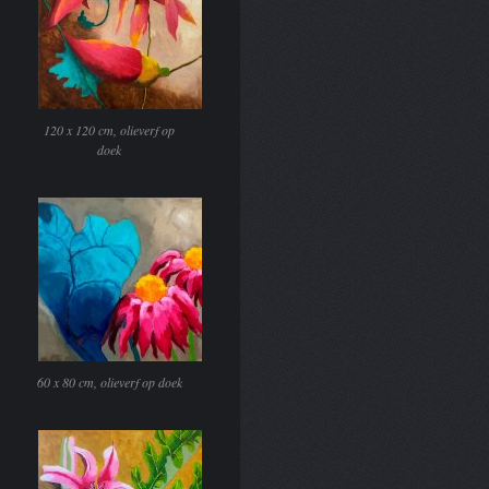
120 x 120 cm, olieverf op
doek
60 x 80 cm, olieverf op doek