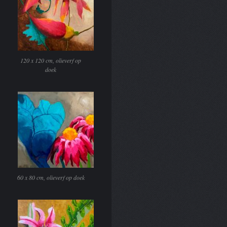
120 x 120 cm, olieverf op
doek
60 x 80 cm, olieverf op doek