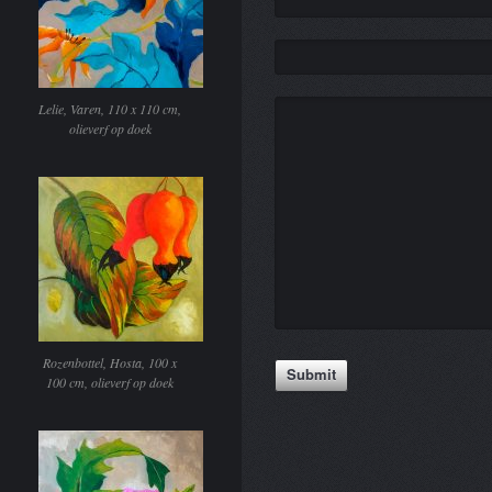
Lelie, Varen, 110 x 110 cm,
olieverf op doek
Rozenbottel, Hosta, 100 x
100 cm, olieverf op doek