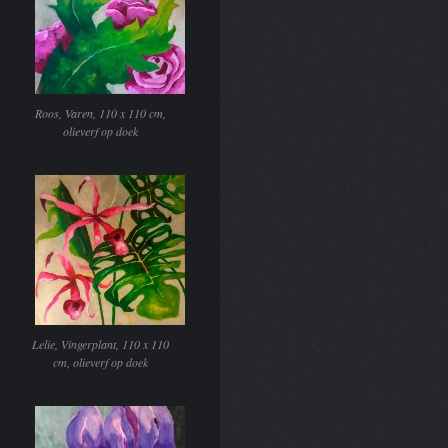
Roos, Varen, 110 x 110 cm,
olieverf op doek
Lelie, Vingerplant, 110 x 110
cm, olieverf op doek