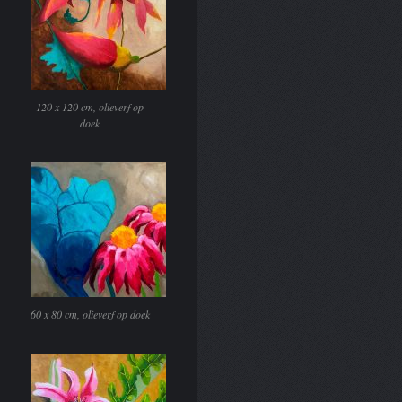
120 x 120 cm, olieverf op
doek
60 x 80 cm, olieverf op doek