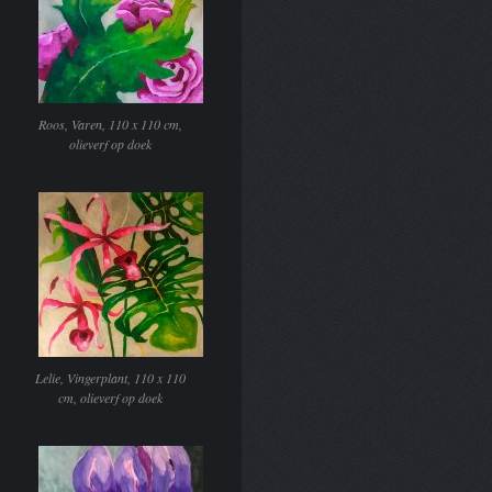
Roos, Varen, 110 x 110 cm,
olieverf op doek
Lelie, Vingerplant, 110 x 110
cm, olieverf op doek