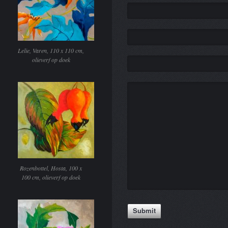
Lelie, Varen, 110 x 110 cm,
olieverf op doek
Rozenbottel, Hosta, 100 x
100 cm, olieverf op doek