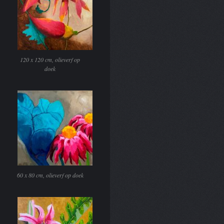
120 x 120 cm, olieverf op
doek
60 x 80 cm, olieverf op doek