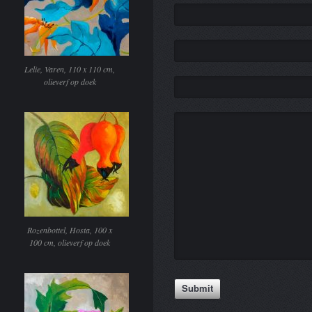
Lelie, Varen, 110 x 110 cm,
olieverf op doek
Rozenbottel, Hosta, 100 x
100 cm, olieverf op doek