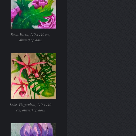
Roos, Varen, 110 x 110 cm,
olieverf op doek
Lelie, Vingerplant, 110 x 110
cm, olieverf op doek