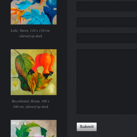
Lelie, Varen, 110 x 110 cm,
olieverf op doek
Rozenbottel, Hosta, 100 x
100 cm, olieverf op doek