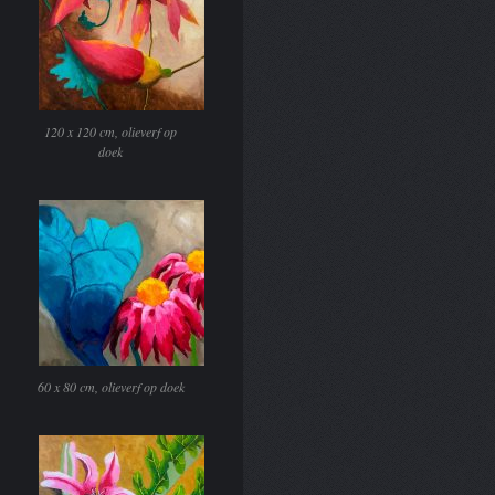
120 x 120 cm, olieverf op
doek
60 x 80 cm, olieverf op doek