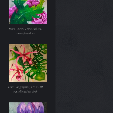
Roos, Varen, 110 x 110 cm,
olieverf op doek
Lelie, Vingerplant, 110 x 110
cm, olieverf op doek