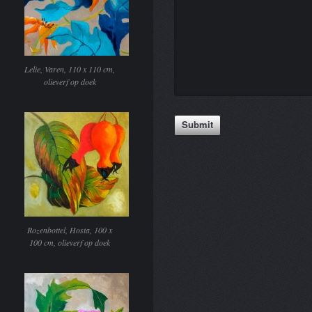
Lelie, Varen, 110 x 110 cm,
olieverf op doek
Rozenbottel, Hosta, 100 x
100 cm, olieverf op doek