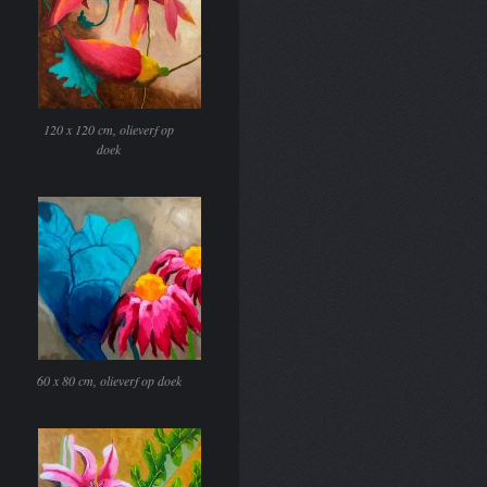
120 x 120 cm, olieverf op
doek
60 x 80 cm, olieverf op doek