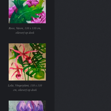
Roos, Varen, 110 x 110 cm,
olieverf op doek
Lelie, Vingerplant, 110 x 110
cm, olieverf op doek