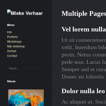
Multiple Page
Menu
Vel lorem null
Info
Portfolio
Ut sit consectetue
Workshops
Mijn webshop
velit. Interdum b
Archief
proin. Netus com
Contact
pede non. Lacus lu
Semper sed et cur
Donec eu lobortis 
Nieuw
Dolor nulla leo
Ac aliquet ut. Soci