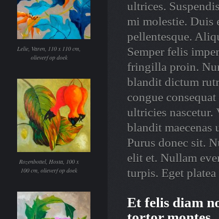
ultrices. Suspendi
mi molestie. Duis 
pellentesque. Ali
Lelie, Varen, 110 x 110 cm,
Semper felis impe
olieverf op doek
fringilla proin. N
blandit dictum ru
congue consequat
ultricies nascetur.
blandit maecenas u
Purus donec sit. N
elit et. Nullam e
Rozenbottel, Hosta, 100 x
100 cm, olieverf op doek
turpis. Eget platea
Et felis diam n
tortor montes