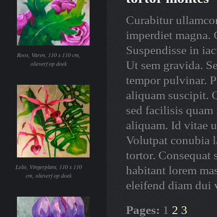
Curabitur ullamcor
imperdiet magna. G
Suspendisse in iac
Roos, Varen, 110 x 110 cm,
Ut sem gravida. S
olieverf op doek
tempor pulvinar. P
aliquam suscipit. 
sed facilisis quam
aliquam. Id vitae 
Volutpat conubia l
tortor. Consequat 
Lelie, Vingerplant, 110 x 110
habitant lorem mas
cm, olieverf op doek
eleifend diam dui 
Pages:
1
2
3