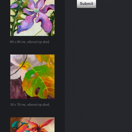
60 x 80 cm, olieverf op doek
50 x 70 cm, olieverf op doek