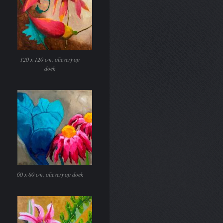
120 x 120 cm, olieverf op
doek
60 x 80 cm, olieverf op doek