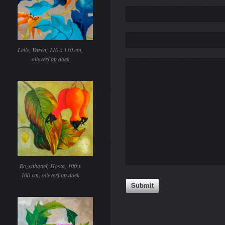
Lelie, Varen, 110 x 110 cm,
olieverf op doek
Rozenbottel, Hosta, 100 x
100 cm, olieverf op doek