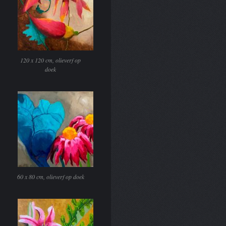
120 x 120 cm, olieverf op
doek
60 x 80 cm, olieverf op doek