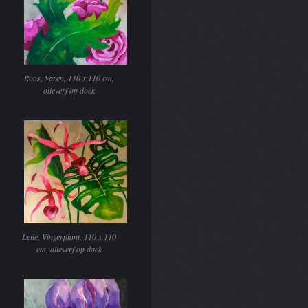
Roos, Varen, 110 x 110 cm,
olieverf op doek
Lelie, Vingerplant, 110 x 110
cm, olieverf op doek