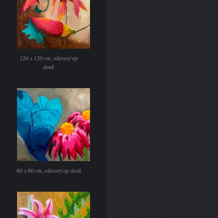
120 x 120 cm, olieverf op
doek
60 x 80 cm, olieverf op doek