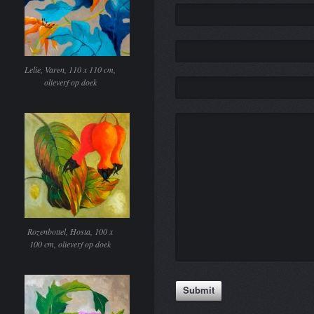
Lelie, Varen, 110 x 110 cm,
olieverf op doek
Rozenbottel, Hosta, 100 x
100 cm, olieverf op doek