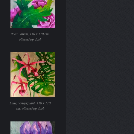
Roos, Varen, 110 x 110 cm,
olieverf op doek
Lelie, Vingerplant, 110 x 110
cm, olieverf op doek