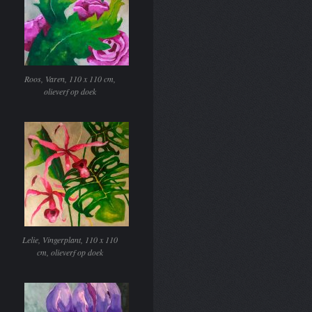
Roos, Varen, 110 x 110 cm,
olieverf op doek
Lelie, Vingerplant, 110 x 110
cm, olieverf op doek