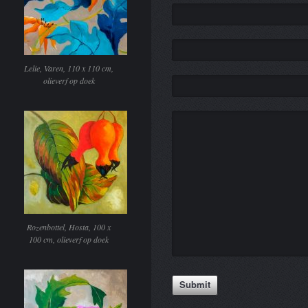
Lelie, Varen, 110 x 110 cm,
olieverf op doek
Rozenbottel, Hosta, 100 x
100 cm, olieverf op doek