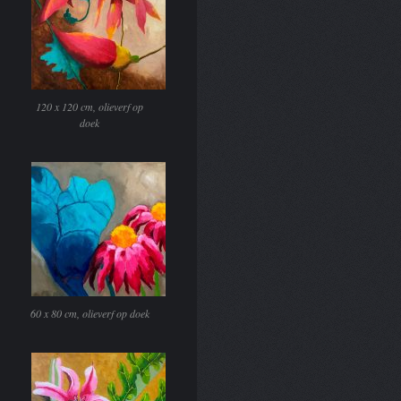
120 x 120 cm, olieverf op
doek
60 x 80 cm, olieverf op doek