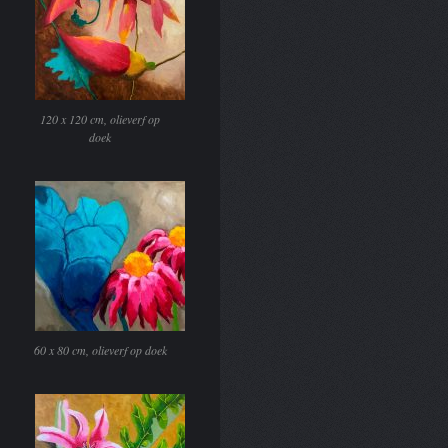
120 x 120 cm, olieverf op
doek
60 x 80 cm, olieverf op doek