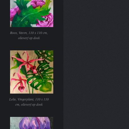
Roos, Varen, 110 x 110 cm,
olieverf op doek
Lelie, Vingerplant, 110 x 110
cm, olieverf op doek