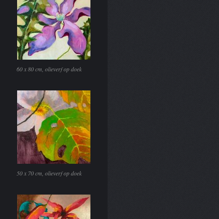
60 x 80 cm, olieverf op doek
50 x 70 cm, olieverf op doek