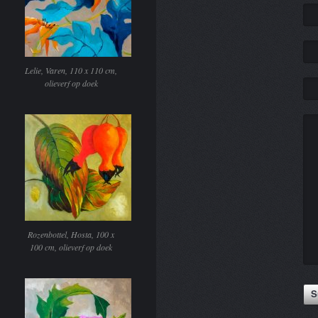
Lelie, Varen, 110 x 110 cm,
olieverf op doek
Rozenbottel, Hosta, 100 x
100 cm, olieverf op doek