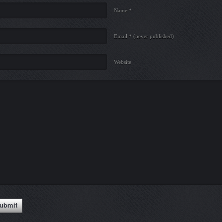
Name *
Email *
(never published)
Website