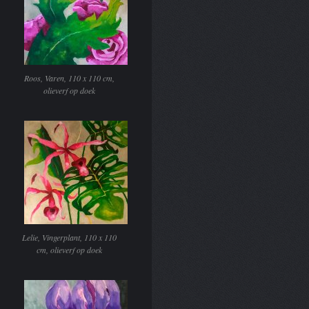
Roos, Varen, 110 x 110 cm,
olieverf op doek
Lelie, Vingerplant, 110 x 110
cm, olieverf op doek