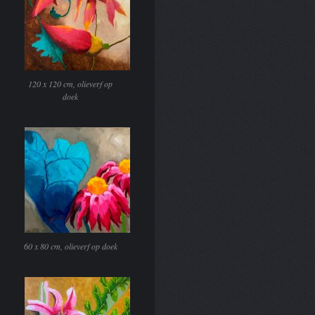
120 x 120 cm, olieverf op
doek
60 x 80 cm, olieverf op doek