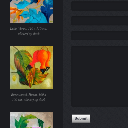
Lelie, Varen, 110 x 110 cm,
olieverf op doek
Rozenbottel, Hosta, 100 x
100 cm, olieverf op doek