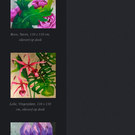
Roos, Varen, 110 x 110 cm,
olieverf op doek
Lelie, Vingerplant, 110 x 110
cm, olieverf op doek