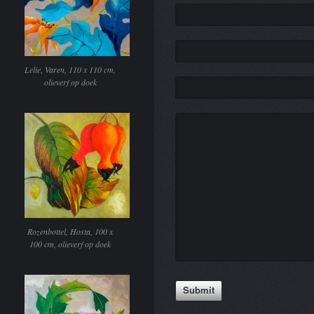
Lelie, Varen, 110 x 110 cm,
olieverf op doek
Rozenbottel, Hosta, 100 x
100 cm, olieverf op doek