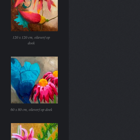
120 x 120 cm, olieverf op
doek
60 x 80 cm, olieverf op doek