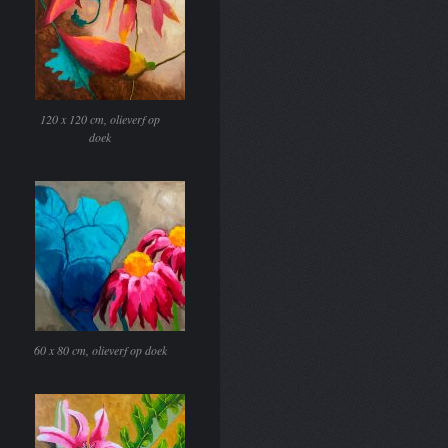
120 x 120 cm, olieverf op
doek
60 x 80 cm, olieverf op doek