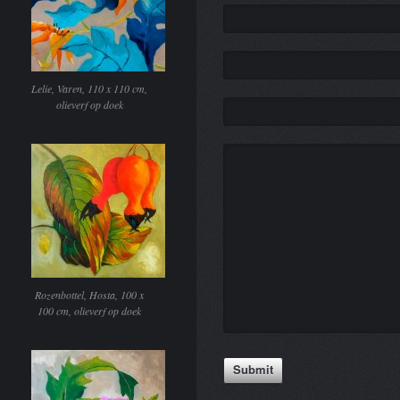
Lelie, Varen, 110 x 110 cm,
olieverf op doek
Rozenbottel, Hosta, 100 x
100 cm, olieverf op doek