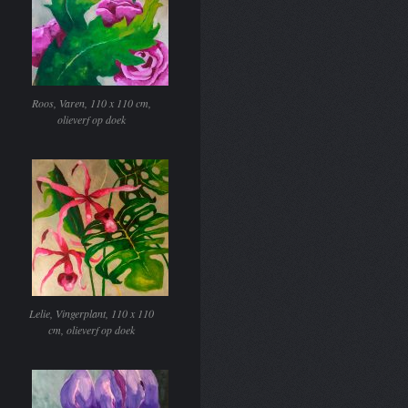
Roos, Varen, 110 x 110 cm,
olieverf op doek
Lelie, Vingerplant, 110 x 110
cm, olieverf op doek