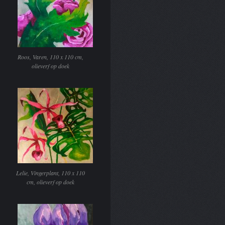
Roos, Varen, 110 x 110 cm,
olieverf op doek
Lelie, Vingerplant, 110 x 110
cm, olieverf op doek