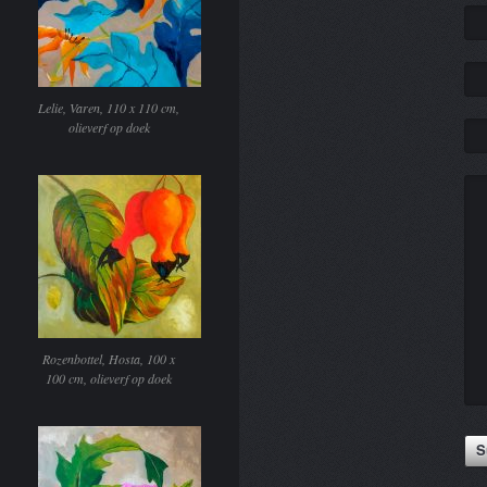
Lelie, Varen, 110 x 110 cm,
olieverf op doek
Rozenbottel, Hosta, 100 x
100 cm, olieverf op doek