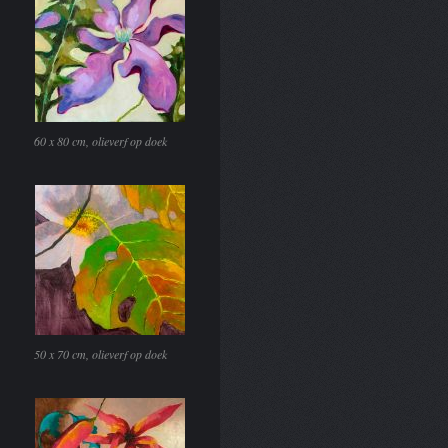
60 x 80 cm, olieverf op doek
50 x 70 cm, olieverf op doek