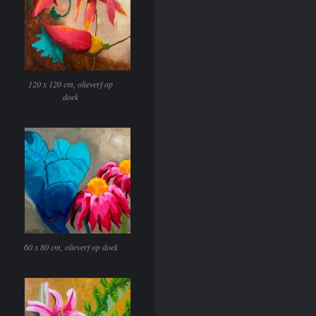
120 x 120 cm, olieverf op
doek
60 x 80 cm, olieverf op doek