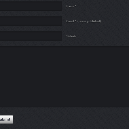
Name *
Email *
(never published)
Website