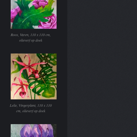
Roos, Varen, 110 x 110 cm,
olieverf op doek
Lelie, Vingerplant, 110 x 110
cm, olieverf op doek