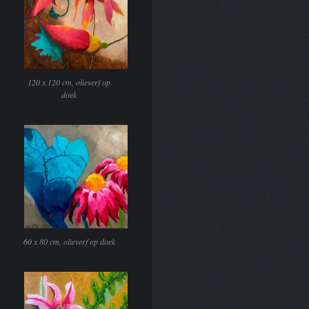
120 x 120 cm, olieverf op
doek
60 x 80 cm, olieverf op doek