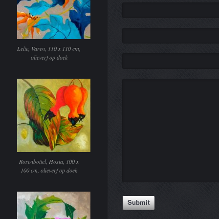
Lelie, Varen, 110 x 110 cm,
olieverf op doek
Rozenbottel, Hosta, 100 x
100 cm, olieverf op doek