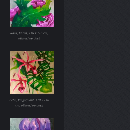
Roos, Varen, 110 x 110 cm,
olieverf op doek
Lelie, Vingerplant, 110 x 110
cm, olieverf op doek