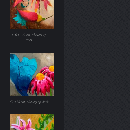
120 x 120 cm, olieverf op
doek
60 x 80 cm, olieverf op doek