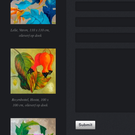
Lelie, Varen, 110 x 110 cm,
olieverf op doek
Rozenbottel, Hosta, 100 x
100 cm, olieverf op doek