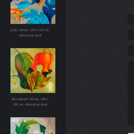
Lelie, Varen, 110 x 110 cm,
olieverf op doek
Rozenbottel, Hosta, 100 x
100 cm, olieverf op doek