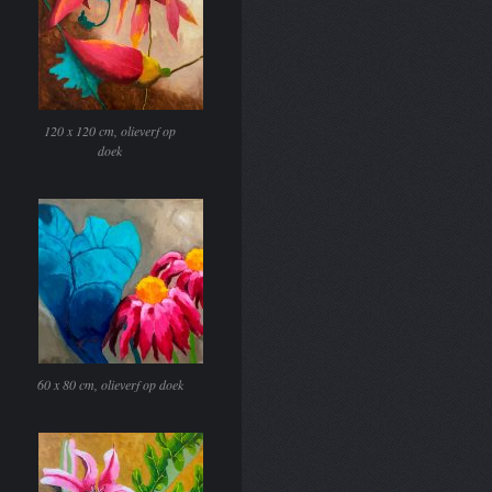
120 x 120 cm, olieverf op
doek
60 x 80 cm, olieverf op doek