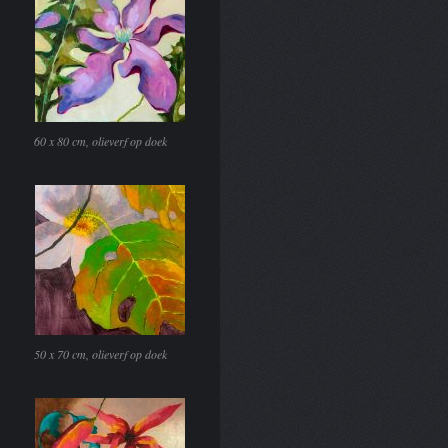
60 x 80 cm, olieverf op doek
50 x 70 cm, olieverf op doek