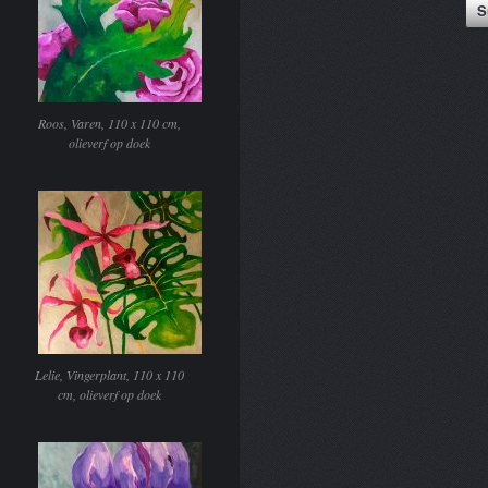
Roos, Varen, 110 x 110 cm,
olieverf op doek
Lelie, Vingerplant, 110 x 110
cm, olieverf op doek