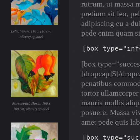
rutrum, ut massa m
pretium sit leo, pe
adipiscing eu a du
Lelie, Varen, 110 x 110 cm,
pede enim quam si
olieverf op doek
[box type="inf
[box type=”success
[dropcap]S[/dropca
penatibus commodo
tortor ullamcorper 
mauris mollis aliqu
Rozenbottel, Hosta, 100 x
100 cm, olieverf op doek
posuere. Massa vi
amet pede quis la
[box type="suc