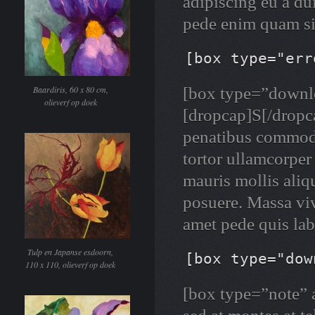
adipiscing eu a du
pede enim quam si
[box type="err
Baardiris, 60 x 80 cm,
[box type=”downlo
olieverf op doek
[dropcap]S[/dropca
penatibus commodo
tortor ullamcorper 
mauris mollis aliqu
posuere. Massa vi
amet pede quis la
Tulp en Japanse esdoorn,
[box type="dow
110 x 110, olieverf op doek
[box type=”note” a