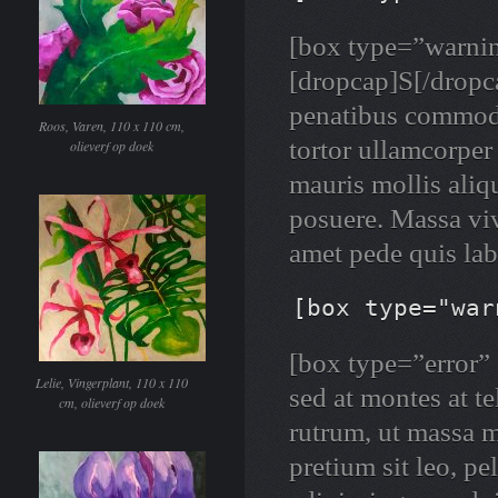
[box type=”warnin
[dropcap]S[/dropca
penatibus commodo
Roos, Varen, 110 x 110 cm,
tortor ullamcorper 
olieverf op doek
mauris mollis aliqu
posuere. Massa vi
amet pede quis la
[box type="war
[box type=”error” 
Lelie, Vingerplant, 110 x 110
sed at montes at 
cm, olieverf op doek
rutrum, ut massa m
pretium sit leo, pe