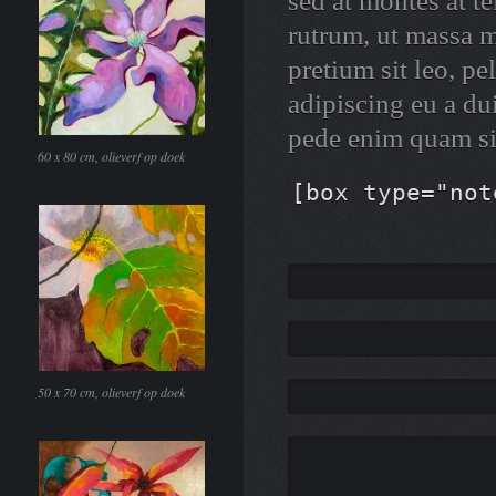
sed at montes at 
rutrum, ut massa m
pretium sit leo, pe
adipiscing eu a du
pede enim quam si
60 x 80 cm, olieverf op doek
[box type="not
50 x 70 cm, olieverf op doek