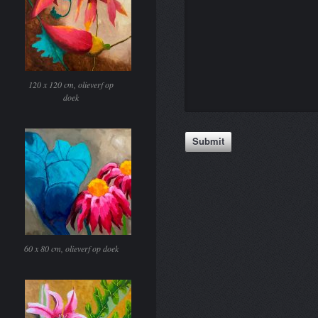
120 x 120 cm, olieverf op
doek
60 x 80 cm, olieverf op doek