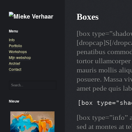
Boxes
Menu
[box type=”shadow
Info
[dropcap]S[/dropca
Portfolio
penatibus commodo
Workshops
Mijn webshop
tortor ullamcorper 
Archief
mauris mollis aliqu
Contact
posuere. Massa vi
amet pede quis la
Nieuw
[box type="sha
[box type=”info” a
sed at montes at 