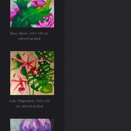
Roos, Varen, 110 x 110 cm,
olieverf op doek
Lelie, Vingerplant, 110 x 110
cm, olieverf op doek