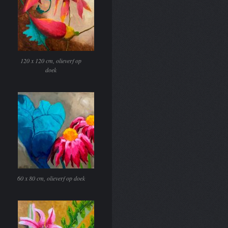
120 x 120 cm, olieverf op
doek
60 x 80 cm, olieverf op doek