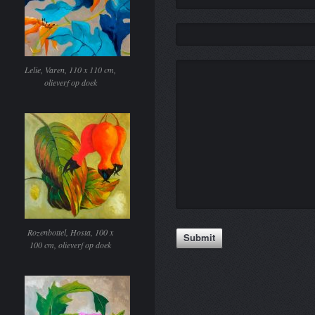
Lelie, Varen, 110 x 110 cm,
olieverf op doek
Rozenbottel, Hosta, 100 x
100 cm, olieverf op doek