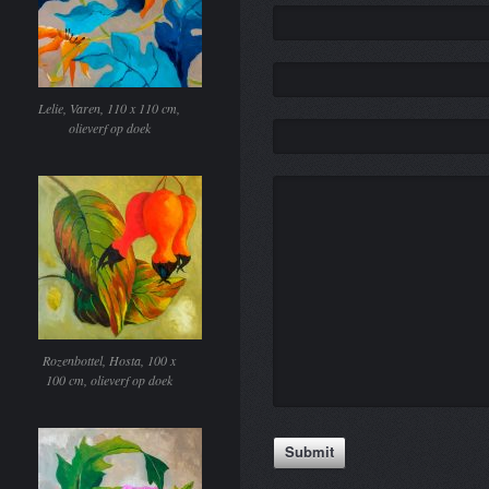
Lelie, Varen, 110 x 110 cm,
olieverf op doek
Rozenbottel, Hosta, 100 x
100 cm, olieverf op doek