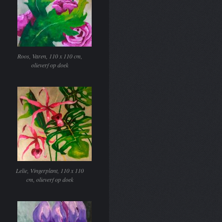
Roos, Varen, 110 x 110 cm,
olieverf op doek
Lelie, Vingerplant, 110 x 110
cm, olieverf op doek