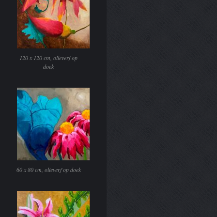
120 x 120 cm, olieverf op
doek
60 x 80 cm, olieverf op doek