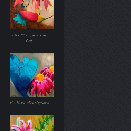
120 x 120 cm, olieverf op
doek
60 x 80 cm, olieverf op doek