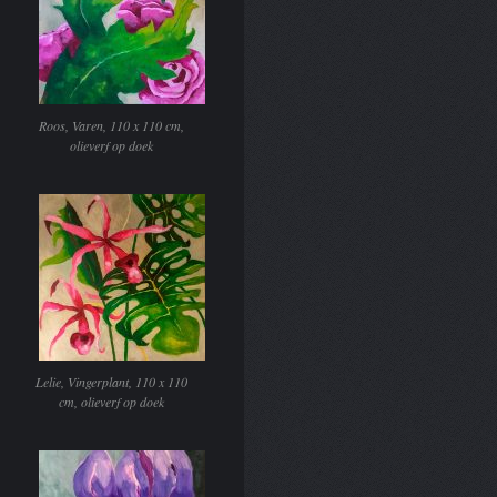
Roos, Varen, 110 x 110 cm,
olieverf op doek
Lelie, Vingerplant, 110 x 110
cm, olieverf op doek