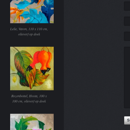
Lelie, Varen, 110 x 110 cm,
olieverf op doek
Rozenbottel, Hosta, 100 x
100 cm, olieverf op doek