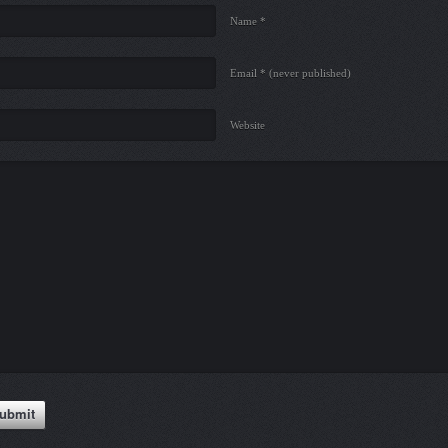
Name *
Email *
(never published)
Website