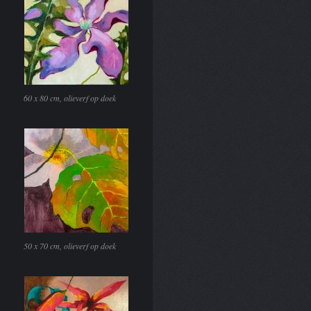
60 x 80 cm, olieverf op doek
50 x 70 cm, olieverf op doek