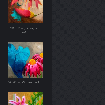
120 x 120 cm, olieverf op
doek
60 x 80 cm, olieverf op doek