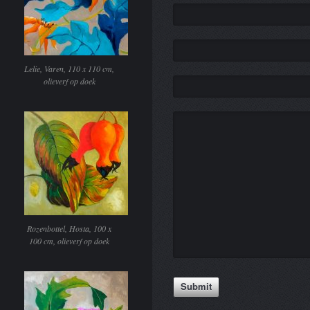
Lelie, Varen, 110 x 110 cm,
olieverf op doek
Rozenbottel, Hosta, 100 x
100 cm, olieverf op doek