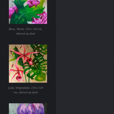
Roos, Varen, 110 x 110 cm,
olieverf op doek
Lelie, Vingerplant, 110 x 110
cm, olieverf op doek