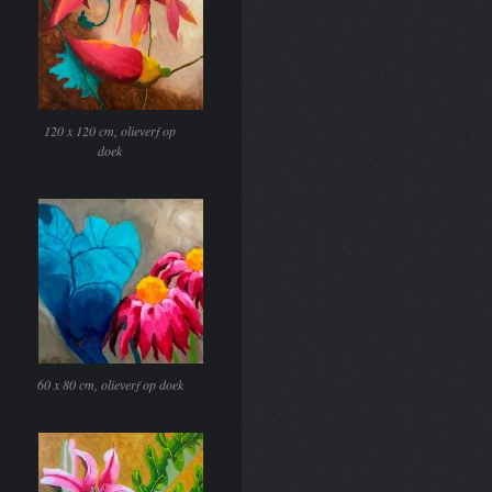
120 x 120 cm, olieverf op
doek
60 x 80 cm, olieverf op doek