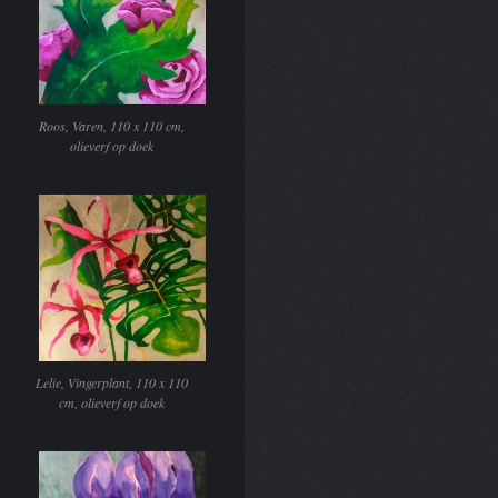
Roos, Varen, 110 x 110 cm,
olieverf op doek
Lelie, Vingerplant, 110 x 110
cm, olieverf op doek