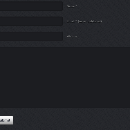
Name *
Email *
(never published)
Website