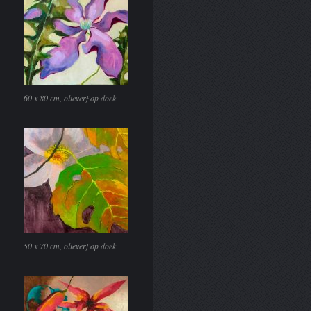
60 x 80 cm, olieverf op doek
50 x 70 cm, olieverf op doek