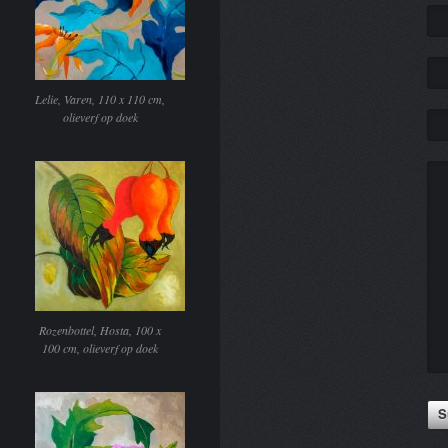
Lelie, Varen, 110 x 110 cm,
olieverf op doek
Rozenbottel, Hosta, 100 x
100 cm, olieverf op doek