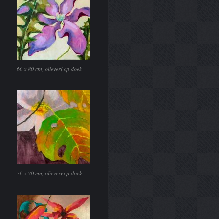
60 x 80 cm, olieverf op doek
50 x 70 cm, olieverf op doek