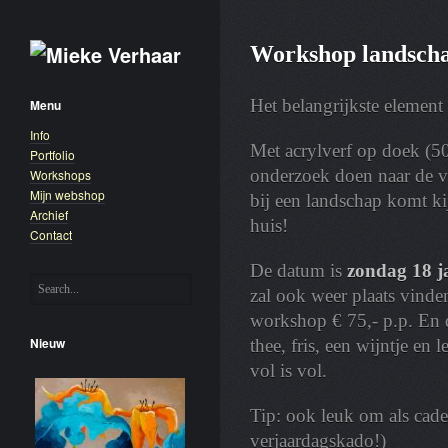
Workshop landsch
Het belangrijkste element 
Menu
Info
Met acrylverf op doek (5
Portfolio
onderzoek doen naar de v
Workshops
Mijn webshop
bij een landschap komt ki
Archief
huis!
Contact
De datum is
zondag 18 j
zal ook weer plaats vinden
workshop € 75,- p.p. En da
Nieuw
thee, fris, een wijntje en 
vol is vol.
Tip: ook leuk om als cadea
verjaardagskado!)