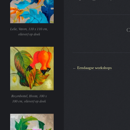
Lelie, Varen, 110 x 110 cm,
C
olieverf op doek
←
Eendaagse workshops
Rozenbottel, Hosta, 100 x
100 cm, olieverf op doek