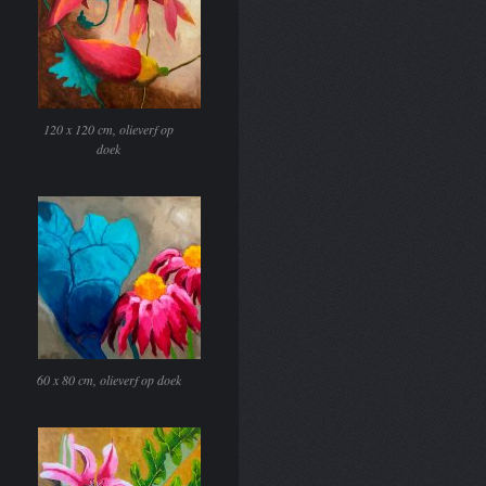
120 x 120 cm, olieverf op
doek
60 x 80 cm, olieverf op doek