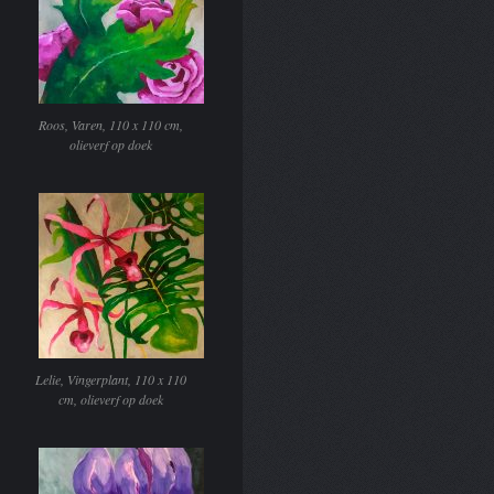
Roos, Varen, 110 x 110 cm,
olieverf op doek
Lelie, Vingerplant, 110 x 110
cm, olieverf op doek