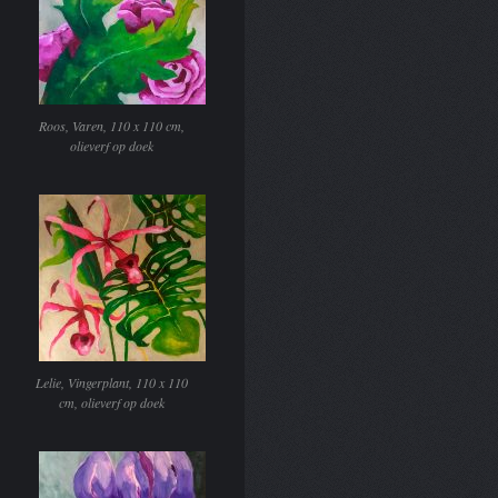
Roos, Varen, 110 x 110 cm,
olieverf op doek
Lelie, Vingerplant, 110 x 110
cm, olieverf op doek