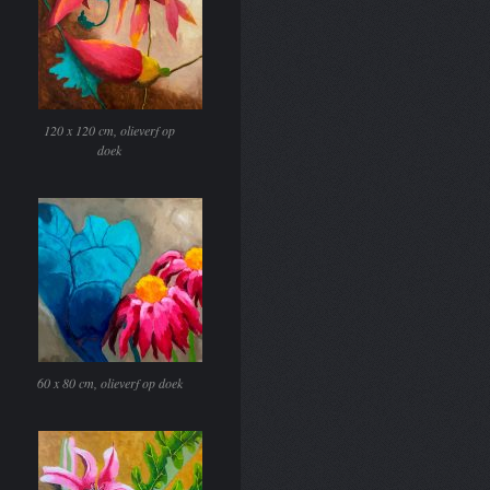
120 x 120 cm, olieverf op
doek
60 x 80 cm, olieverf op doek