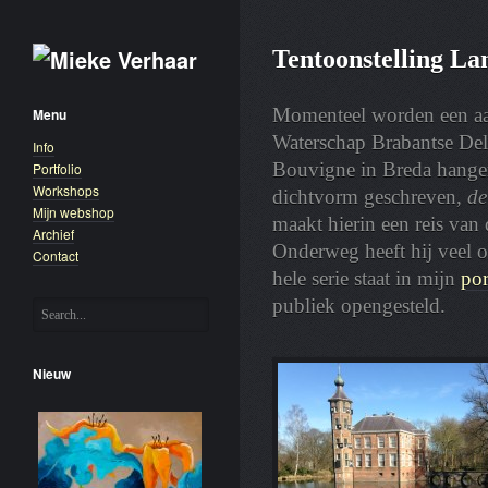
Tentoonstelling L
Momenteel worden een aant
Menu
Waterschap Brabantse Delt
Info
Bouvigne in Breda hangen 
Portfolio
Workshops
dichtvorm geschreven,
de
Mijn webshop
maakt hierin een reis van 
Archief
Onderweg heeft hij veel 
Contact
hele serie staat in mijn
por
publiek opengesteld.
Nieuw