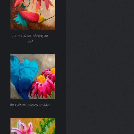
120 x 120 cm, olieverf op
doek
60 x 80 cm, olieverf op doek