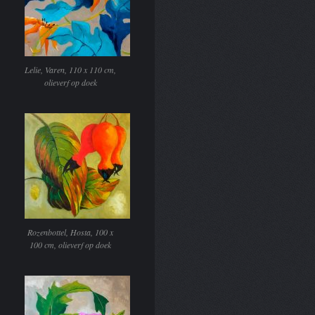
Lelie, Varen, 110 x 110 cm,
olieverf op doek
Rozenbottel, Hosta, 100 x
100 cm, olieverf op doek