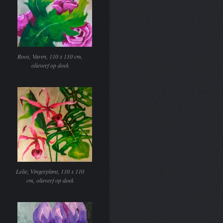
Roos, Varen, 110 x 110 cm,
olieverf op doek
Lelie, Vingerplant, 110 x 110
cm, olieverf op doek