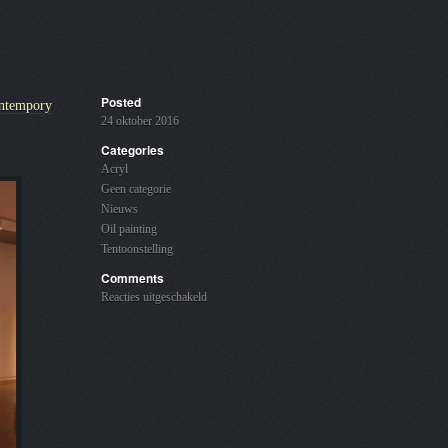
Posted
ntempory
24 oktober 2016
Categories
Acryl
Geen categorie
Nieuws
Oil painting
Tentoonstelling
Comments
voor
Reacties uitgeschakeld
Tentoonstelling
Zuid
Korea