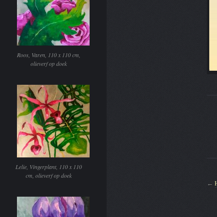
Roos, Varen, 110 x 110 cm,
olieverf op doek
Lelie, Vingerplant, 110 x 110
cm, olieverf op doek
←