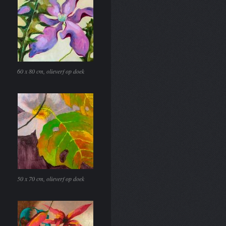
60 x 80 cm, olieverf op doek
50 x 70 cm, olieverf op doek