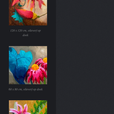
120 x 120 cm, olieverf op
doek
60 x 80 cm, olieverf op doek