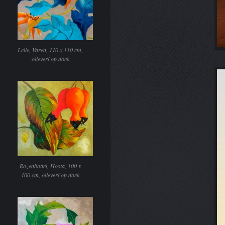
Lelie, Varen, 110 x 110 cm,
olieverf op doek
Rozenbottel, Hosta, 100 x
100 cm, olieverf op doek